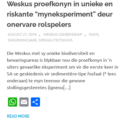
Weskus proefkonyn in unieke en
riskante “myneksperiment” deur
onervare rolspelers
AUGUST 27, 2016
WESKUS GEMEENSKAP
NUUS
,
OMGEWINGSAKE
,
SPESIALITEITSNUUS
Die Weskus met sy unieke biodiversiteit en
bewaringsareas is blykbaar nou die proefkonyn in ‘n
uiters gevaarlike eksperiment om vir die eerste keer in
SA se geskiedenis vir sedimentêre-tipe fosfaat (* lees
onderaan) te myn teenoor die gewone
stollingsgesteentes (igneou[…]
WhatsApp
Email
Share
READ MORE