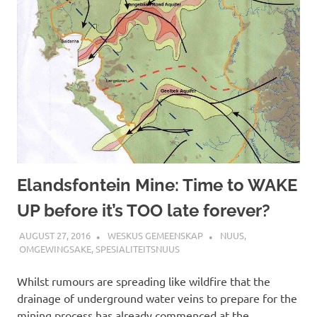
Elandsfontein Mine: Time to WAKE
UP before it’s TOO late forever?
AUGUST 27, 2016
WESKUS GEMEENSKAP
NUUS
,
OMGEWINGSAKE
,
SPESIALITEITSNUUS
Whilst rumours are spreading like wildfire that the
drainage of underground water veins to prepare for the
mining process has already commenced at the