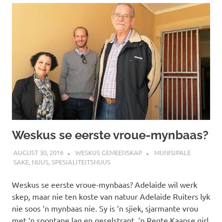
Weskus se eerste vroue-mynbaas?
AUGUST 30, 2016
WESKUS GEMEENSKAP
MUNISIPALE
SAKE
,
NUUS
,
SPESIALITEITSNUUS
Weskus se eerste vroue-mynbaas? Adelaide wil werk
skep, maar nie ten koste van natuur Adelaide Ruiters lyk
nie soos ‘n mynbaas nie. Sy is ‘n sjiek, sjarmante vrou
met ‘n spontane lag en geselstrant. ‘n Regte Kaapse girl