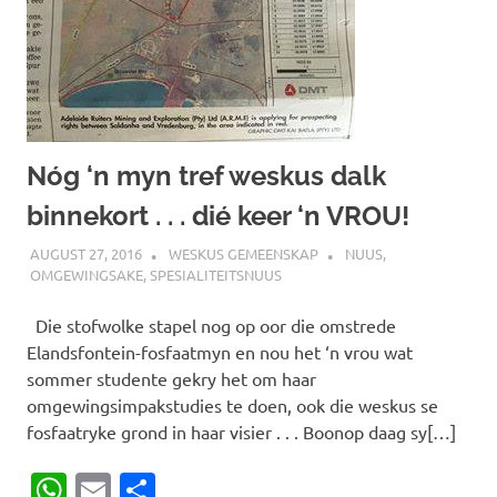
Nóg ‘n myn tref weskus dalk
binnekort . . . dié keer ‘n VROU!
AUGUST 27, 2016
WESKUS GEMEENSKAP
NUUS
,
OMGEWINGSAKE
,
SPESIALITEITSNUUS
Die stofwolke stapel nog op oor die omstrede
Elandsfontein-fosfaatmyn en nou het ‘n vrou wat
sommer studente gekry het om haar
omgewingsimpakstudies te doen, ook die weskus se
fosfaatryke grond in haar visier . . . Boonop daag sy[…]
WhatsApp
Email
Share