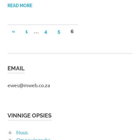
READ MORE
Posts
…
PREVIOUS
«
1
4
5
6
POSTS
pagination
EMAIL
ewes@mweb.co.za
VINNIGE OPSIES
Nuus
Omgewingsake