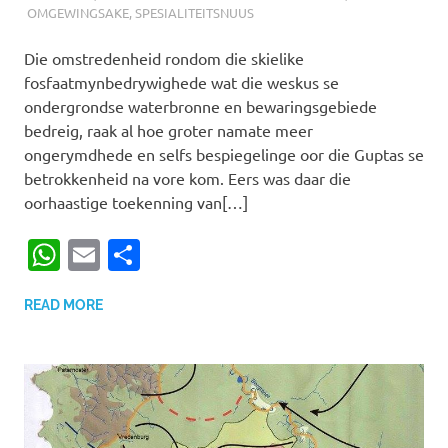
OMGEWINGSAKE
,
SPESIALITEITSNUUS
Die omstredenheid rondom die skielike
fosfaatmynbedrywighede wat die weskus se
ondergrondse waterbronne en bewaringsgebiede
bedreig, raak al hoe groter namate meer
ongerymdhede en selfs bespiegelinge oor die Guptas se
betrokkenheid na vore kom. Eers was daar die
oorhaastige toekenning van[…]
WhatsApp
Email
Share
READ MORE