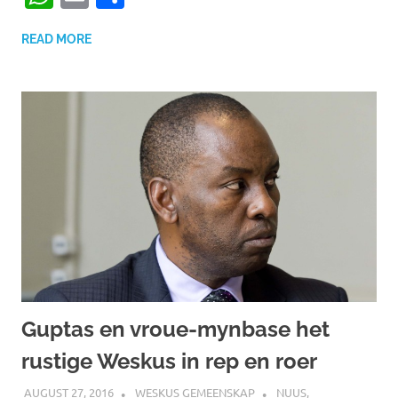
READ MORE
Guptas en vroue-mynbase het
rustige Weskus in rep en roer
AUGUST 27, 2016
WESKUS GEMEENSKAP
NUUS
,