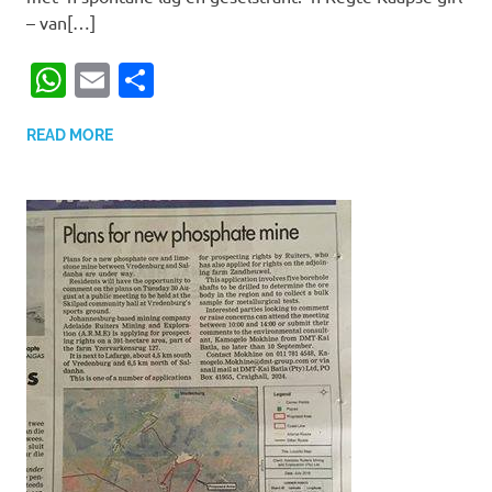
– van[…]
WhatsApp
Email
Share
READ MORE