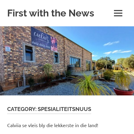
Skip
to
First with the News
MENU
content
On
the
minute
News
in
the
Weskus
CATEGORY:
SPESIALITEITSNUUS
Calviia se vleis bly die lekkerste in die land!