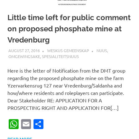
Little time left for public comment
on proposed phosphate mine at
Vredenburg
AUGUST 27, 2016
WESKUS GEMEENSKAP
NUUS
,
OMGEWINGSAKE
,
SPESIALITEITSNUUS
Here is the letter of Notification from the DMT group
regarding the proposed phosphate mine on the farm
Yzervarkensrug 127 near Vredenburg/Saldanha and
how/where residents and roleplayers can participate.
Dear Stakeholder RE: APPLICATION FOR A
PROSPECTING RIGHT AND APPLICATION FOR[…]
WhatsApp
Email
Share