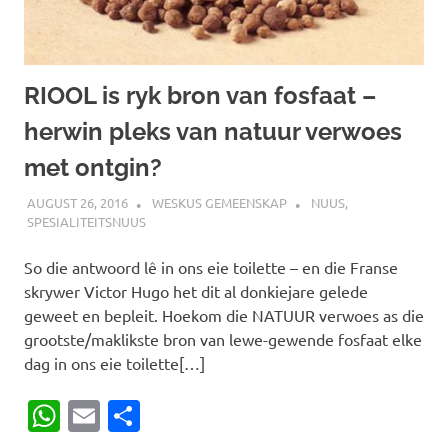
RIOOL is ryk bron van fosfaat –
herwin pleks van natuur verwoes
met ontgin?
AUGUST 26, 2016
WESKUS GEMEENSKAP
NUUS
,
SPESIALITEITSNUUS
So die antwoord lê in ons eie toilette – en die Franse
skrywer Victor Hugo het dit al donkiejare gelede
geweet en bepleit. Hoekom die NATUUR verwoes as die
grootste/maklikste bron van lewe-gewende fosfaat elke
dag in ons eie toilette[…]
WhatsApp
Email
Share